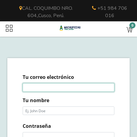
CAL. COQUIMBO NRO.
+51 984 706
604,,Cusco, Perú.
016
0
Tu correo electrónico
Tu nombre
Contraseña