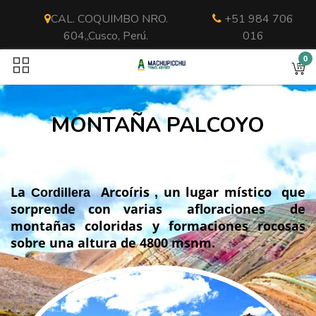
CAL. COQUIMBO NRO.
+51 984 706
604,,Cusco, Perú.
016
0
MONTAÑA PALCOYO
La
Arcoíris
un lugar
místico
que
Cordillera
,
sorprende con varias
afloraciones
de
montañas coloridas y formaciones rocosas
sobre una altura de 4800 msnm.