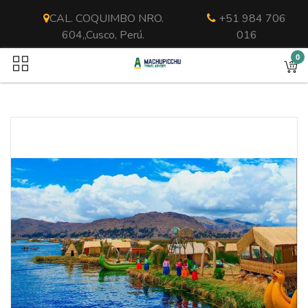
CAL. COQUIMBO NRO.
+51 984 706
604,,Cusco, Perú.
016
0